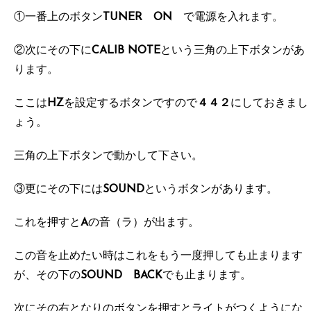
①一番上のボタン
TUNER ON
で電源を入れます。
②次にその下に
CALIB NOTE
という三角の上下ボタンがあ
ります。
ここは
HZ
を設定するボタンですので
４４２
にしておきまし
ょう。
三角の上下ボタンで動かして下さい。
③更にその下には
SOUND
というボタンがあります。
これを押すと
A
の音（ラ）が出ます。
この音を止めたい時はこれをもう一度押しても止まります
が、その下の
SOUND BACK
でも止まります。
次にその右となりのボタンを押すとライトがつくようにな