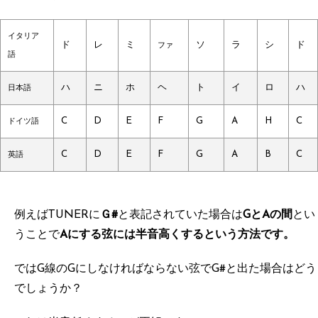
イタリア
ド
レ
ミ
ソ
ラ
シ
ド
ファ
語
ハ
ニ
ホ
ヘ
ト
イ
ロ
ハ
日本語
C
D
E
F
G
A
H
C
ドイツ語
C
D
E
F
G
A
B
C
英語
例えばTUNERに
Ｇ#
と表記されていた場合は
GとAの間
とい
うことで
Aにする弦には半音高くするという方法です。
ではG線のGにしなければならない弦でG#と出た場合はどう
でしょうか？