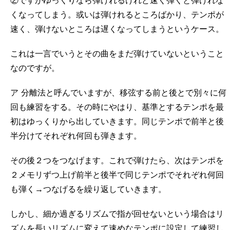
②ですがゆっくりなら弾けれるけれど速く弾くと弾けれな
くなってしまう。或いは弾けれるところばかり、テンポが
速く、弾けないところは遅くなってしまうというケース。
これは一言でいうとその曲をまだ弾けていないということ
なのですが。
ア 分離法と呼んでいますが、移弦する前と後とで別々に何
回も練習をする。その時にやはり、基準とするテンポを最
初はゆっくりから出していきます。同じテンポで前半と後
半分けてそれぞれ何回も弾きます。
その後２つをつなげます。これで弾けたら、次はテンポを
２メモリずつ上げ前半と後半で同じテンポでそれぞれ何回
も弾く→つなげるを繰り返していきます。
しかし、細か過ぎるリズムで指が回せないという場合はリ
ズムを長いリズムに変えて速めなテンポに設定して練習し