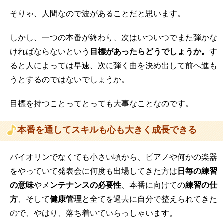
そりゃ、人間なので波があることだと思います。
しかし、一つの本番が終わり、次はいついつでまた弾かな
ければならないという
目標があったらどうでしょうか。
す
ると人によっては早速、次に弾く曲を決め出して前へ進も
うとするのではないでしょうか。
目標を持つことってとっても大事なことなのです。
本番を通してスキルも心も大きく成長できる
バイオリンでなくても小さい頃から、ピアノや何かの楽器
をやっていて発表会に何度も出場してきた方は
日毎の練習
の意味
やメ
ンテナンスの必要性
、本番に向けての
練習の仕
方
、そして
健康管理
と全てを過去に自分で整えられてきた
ので、やはり、落ち着いていらっしゃいます。