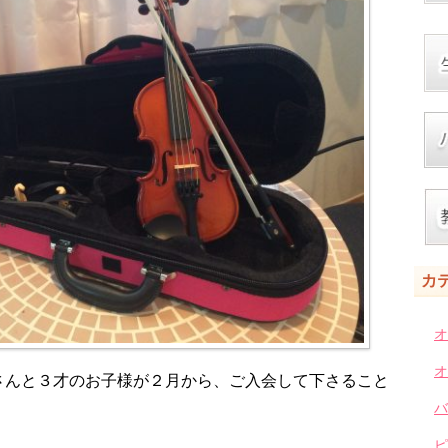
カ
オ
オ
さんと３才のお子様が２月から、ご入会して下さること
バ
ピ