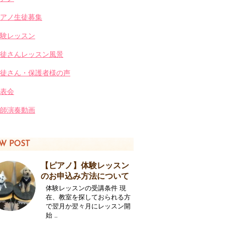
アノ生徒募集
験レッスン
徒さんレッスン風景
徒さん・保護者様の声
表会
師演奏動画
W POST
【ピアノ】体験レッスン
のお申込み方法について
体験レッスンの受講条件 現
在、教室を探しておられる方
で翌月か翌々月にレッスン開
始 …